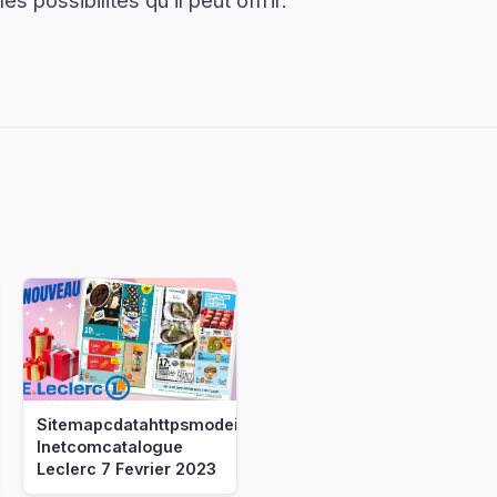
s possibilités qu’il peut offrir.
Sitemapcdatahttpsmodeinf
Inetcomcatalogue
Leclerc 7 Fevrier 2023