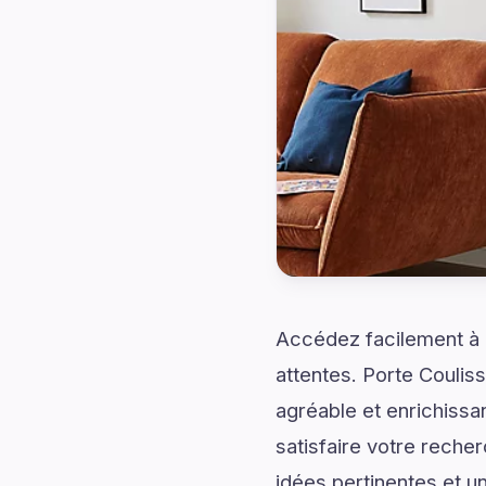
Accédez facilement à d
attentes. Porte Couli
agréable et enrichissa
satisfaire votre rech
idées pertinentes et u