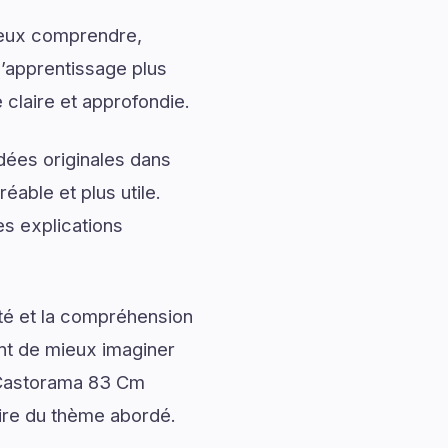
mieux comprendre,
l’apprentissage plus
claire et approfondie.
dées originales dans
éable et plus utile.
s explications
ité et la compréhension
ent de mieux imaginer
e Castorama 83 Cm
aire du thème abordé.