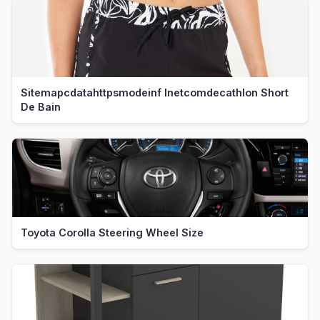
Sitemapcdatahttpsmodeinf Inetcomdecathlon Short
De Bain
Toyota Corolla Steering Wheel Size