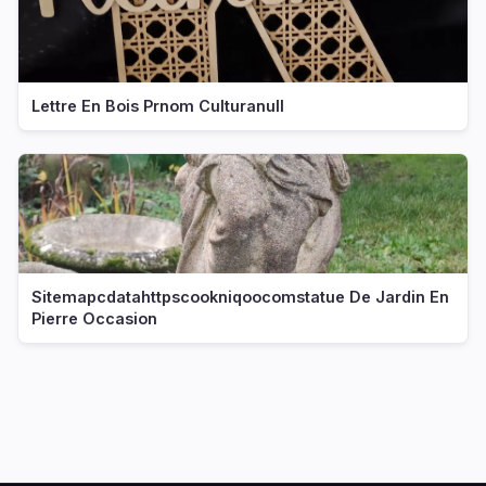
Lettre En Bois Prnom Culturanull
Sitemapcdatahttpscookniqoocomstatue De Jardin En
Pierre Occasion