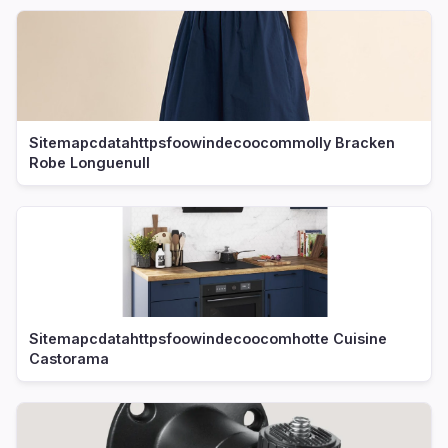
Sitemapcdatahttpsfoowindecoocommolly Bracken
Robe Longuenull
Sitemapcdatahttpsfoowindecoocomhotte Cuisine
Castorama