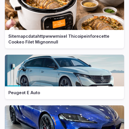
Sitemapcdatahttpwwwmixel Thicoipeinforecette
Cookeo Filet Mignonnull
Peugeot E Auto