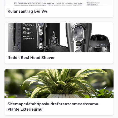
Kulanzantrag Bei Vw
Reddit Best Head Shaver
Sitemapcdatahttpsshudreferenzcomcastorama
Plante Exterieurnull