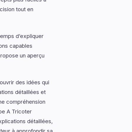
cision tout en
temps d’expliquer
ions capables
 propose un aperçu
uvrir des idées qui
tions détaillées et
onne compréhension
be A Tricoter
lications détaillées,
cteur à approfondir sa