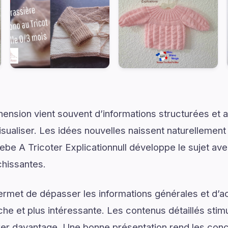
ension vient souvent d’informations structurées e
isualiser. Les idées nouvelles naissent naturellemen
ebe A Tricoter Explicationnull développe le sujet avec
chissantes.
ermet de dépasser les informations générales et d’
e et plus intéressante. Les contenus détaillés stimul
er davantage. Une bonne présentation rend les conce