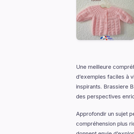
Une meilleure compréh
d’exemples faciles à v
inspirants. Brassiere B
des perspectives enri
Approfondir un sujet p
compréhension plus rich
donnent envie d’explor