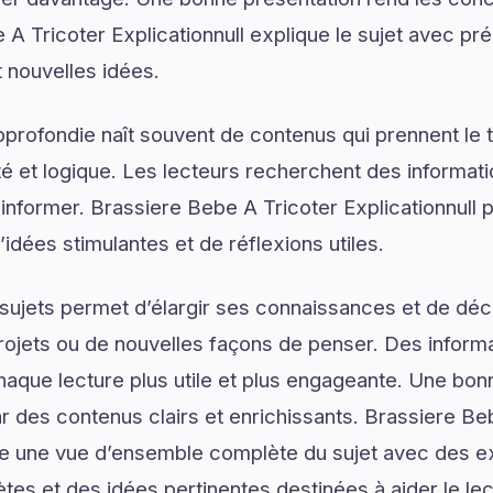
 A Tricoter Explicationnull explique le sujet avec pré
t nouvelles idées.
rofondie naît souvent de contenus qui prennent le 
é et logique. Les lecteurs recherchent des informat
d’informer. Brassiere Bebe A Tricoter Explicationnull
idées stimulantes et de réflexions utiles.
ujets permet d’élargir ses connaissances et de déco
rojets ou de nouvelles façons de penser. Des informa
haque lecture plus utile et plus engageante. Une b
des contenus clairs et enrichissants. Brassiere Be
te une vue d’ensemble complète du sujet avec des exp
ètes et des idées pertinentes destinées à aider le le