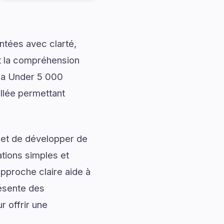
ntées avec clarté,
nt la compréhension
 Pa Under 5 000
illée permettant
 et de développer de
ations simples et
approche claire aide à
résente des
r offrir une