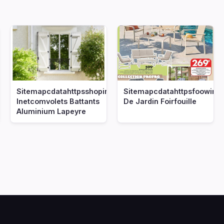
Sitemapcdatahttpsshopinf
Sitemapcdatahttpsfoowin
Inetcomvolets Battants
De Jardin Foirfouille
Aluminium Lapeyre